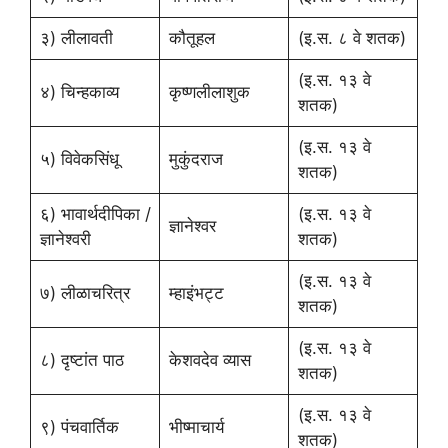
३) लीलावती
कौतूहल
(इ.स. ८ वे शतक)
(इ.स. १३ वे
४) चिन्हकाव्य
कृष्णलीलाशुक
शतक)
(इ.स. १३ वे
५) विवेकसिंधू
मुकुंदराज
शतक)
६) भावार्थदीपिका /
(इ.स. १३ वे
ज्ञानेश्वर
ज्ञानेश्वरी
शतक)
(इ.स. १३ वे
७) लीळाचरित्र
म्हाइंभट्ट
शतक)
(इ.स. १३ वे
८) दृष्टांत पाठ
केशवदेव व्यास
शतक)
(इ.स. १३ वे
९) पंचवार्तिक
भीष्माचार्य
शतक)