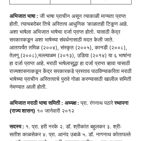
अभिजात भाषा :
जी भाषा प्राचीन असून त्याकाळी मान्यता प्राप्त
होती. त्याचबरोबर तिचे अस्तित्व आधुनिक ‘काळातही टिकूण आहे.
अशा भाषेला अभिजात भाषेचा दर्जा प्राप्त होतो. यासाठी केंद्र
सरकारकडून अशा भाषेच्या संवर्धनासाठी मदत केली जाते.
आतापर्यंत तमिळ (२००४), संस्कृत (२००५), कानडी (२००८),
तेलगू (२००८),मल्ल्याळम (२०१३), उडिया (२०१४) या ६ भाषांना
हा दर्जा प्राप्त आहे. मराठी भाषेलासुद्धा हा दर्जा प्राप्त व्हावा यासाठी
राज्यशासनाकडून केंद्र सरकारकडे प्रस्ताव पाठविण्याकरिता मराठी
भाषेच्या प्राचीन अस्तित्वाचे पुरावे गोळा करण्यासाठी खालील समिती
नेमण्यात आली होती.
अभिजात मराठी भाषा समिती :
अध्यक्ष :
प्रा. रंगनाथ पठारे
स्थापना
(राज्य शासन)
१० जानेवारी २०१२
सदस्य :
१. प्रा. हरी नरके २. डॉ. श्रीकांत बहुलकर ३. श्रीः
सतीश काळसेकर ४. प्रा. आनंद उबाळे ५. डॉ. नागनाथ कोतापल्ले